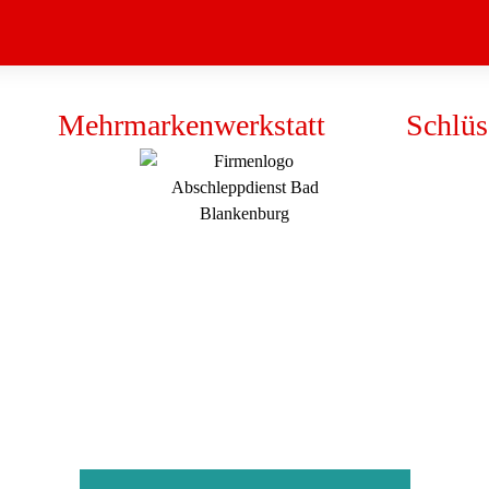
★
Mehrmarkenwerkstatt
★
Schlüs
annen- und Unfal
Wir sind 24h an 7 Tagen für Sie da