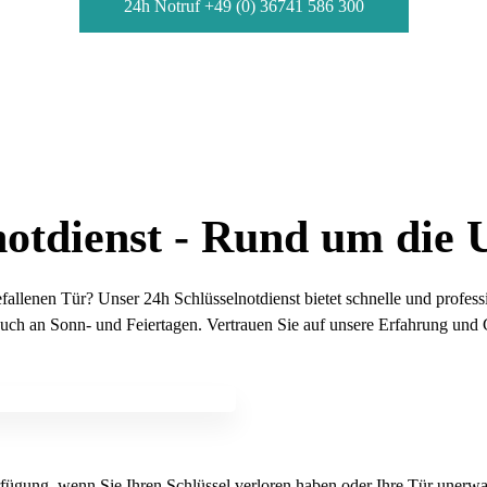
24h Notruf +49 (0) 36741 586 300
notdienst - Rund um die 
gefallenen Tür? Unser 24h Schlüsselnotdienst bietet schnelle und prof
auch an Sonn- und Feiertagen. Vertrauen Sie auf unsere Erfahrung und
fügung, wenn Sie Ihren Schlüssel verloren haben oder Ihre Tür unerwart