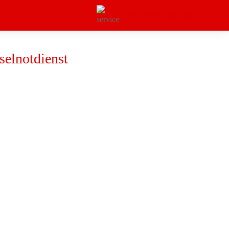
+49 (0) 36741 586 300
selnotdienst
★
lhilfe