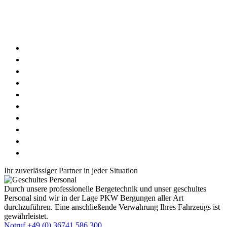
Wir sind in folgenden Regionen für Sie im Einsatz
Uhlstädt
Rudolstadt
Saalfeld
Katzhütte
Bad Blankenburg
Königsee
Kranichfeld
Stadtilm
Ilmenau
Arnstadt
Ihr zuverlässiger Partner in jeder Situation
Durch unsere professionelle Bergetechnik und unser geschultes
Personal sind wir in der Lage PKW Bergungen aller Art
durchzuführen. Eine anschließende Verwahrung Ihres Fahrzeugs ist
gewährleistet.
Notruf +49 (0) 36741 586 300