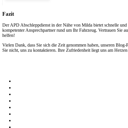
Fazit
Der APD Abschleppdienst in der Nähe von Milda bietet schnelle und z
kompetenter Ansprechpartner rund um Ihr Fahrzeug. Vertrauen Sie auf 
helfen!
Vielen Dank, dass Sie sich die Zeit genommen haben, unseren Blog-Po
Sie nicht, uns zu kontaktieren. Ihre Zufriedenheit liegt uns am Herzen
Wir sind in folgenden Regionen für Sie im Einsatz
Uhlstädt
Rudolstadt
Saalfeld
Katzhütte
Bad Blankenburg
Königsee
Kranichfeld
Stadtilm