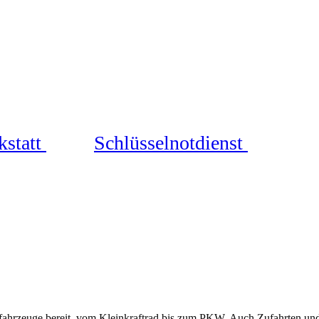
statt
★
Schlüsselnotdienst
★
fahrzeuge bereit, vom Kleinkraftrad bis zum PKW. Auch Zufahrten und