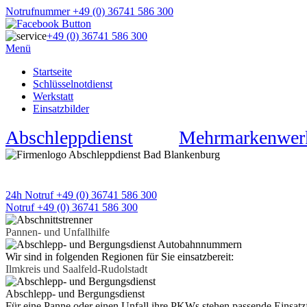
Notrufnummer +49 (0) 36741 586 300
+49 (0) 36741 586 300
Menü
Startseite
Schlüsselnotdienst
Werkstatt
Einsatzbilder
Abschleppdienst
★
Mehrmarkenwerk
APD Pannen- und Unfallhilfe
Wir sind 24h an 7 Tagen für Sie da
24h Notruf +49 (0) 36741 586 300
Notruf +49 (0) 36741 586 300
Pannen- und Unfallhilfe
Wir sind in folgenden Regionen für Sie einsatzbereit:
Ilmkreis und Saalfeld-Rudolstadt
Abschlepp- und Bergungsdienst
Für eine Panne oder einen Unfall ihre PKWs stehen passende Einsatz