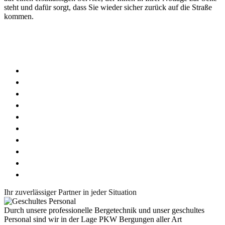
steht und dafür sorgt, dass Sie wieder sicher zurück auf die Straße
kommen.
Wir sind in folgenden Regionen für Sie im Einsatz
Uhlstädt
Rudolstadt
Saalfeld
Katzhütte
Bad Blankenburg
Königsee
Kranichfeld
Stadtilm
Ilmenau
Arnstadt
Ihr zuverlässiger Partner in jeder Situation
Durch unsere professionelle Bergetechnik und unser geschultes
Personal sind wir in der Lage PKW Bergungen aller Art